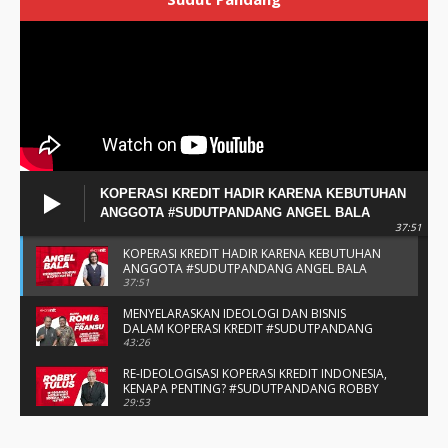
KOPERASI KREDIT HADIR KARENA KEBUTUHAN
ANGGOTA #SUDUTPANDANG ANGEL BALA
37:51
KOPERASI KREDIT HADIR KARENA KEBUTUHAN
ANGGOTA #SUDUTPANDANG ANGEL BALA
37:51
MENYELARASKAN IDEOLOGI DAN BISNIS
DALAM KOPERASI KREDIT #SUDUTPANDANG
BAPAK ROMI & BAPAK FRANSU
43:26
RE-IDEOLOGISASI KOPERASI KREDIT INDONESIA,
KENAPA PENTING? #SUDUTPANDANG ROBBY
TULUS
29:53
#SUDUTPANDANG DULCE & ALLYCE - DUA