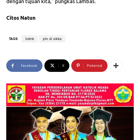
dengan tujuan kita,” pungkas Lambas.
Citos Natun
TAGS
listrik
pln di sikka
Facebook
X
Pinterest