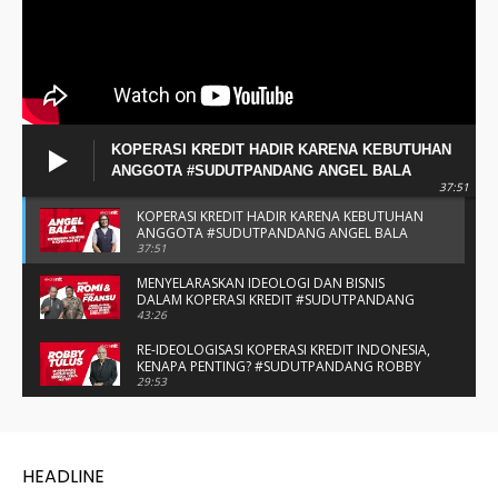
KOPERASI KREDIT HADIR KARENA KEBUTUHAN
ANGGOTA #SUDUTPANDANG ANGEL BALA
37:51
KOPERASI KREDIT HADIR KARENA KEBUTUHAN
ANGGOTA #SUDUTPANDANG ANGEL BALA
37:51
MENYELARASKAN IDEOLOGI DAN BISNIS
DALAM KOPERASI KREDIT #SUDUTPANDANG
BAPAK ROMI & BAPAK FRANSU
43:26
RE-IDEOLOGISASI KOPERASI KREDIT INDONESIA,
KENAPA PENTING? #SUDUTPANDANG ROBBY
TULUS
29:53
#SUDUTPANDANG DULCE & ALLYCE - DUA
PELAJAR ASAL KUPANG YANG MENELITI KAKAO
DI SIKKA
14:05
SPIRIT SAHABAT DAN SAUDARA SMP KATOLIK