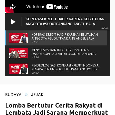
KOPERASI KREDIT HADIR KARENA KEBUTUHAN
ANGGOTA #SUDUTPANDANG ANGEL BALA
37:51
KOPERASI KREDIT HADIR KARENA KEBUTUHAN
ANGGOTA #SUDUTPANDANG ANGEL BALA
37:51
MENYELARASKAN IDEOLOGI DAN BISNIS
DALAM KOPERASI KREDIT #SUDUTPANDANG
BAPAK ROMI & BAPAK FRANSU
43:26
RE-IDEOLOGISASI KOPERASI KREDIT INDONESIA,
KENAPA PENTING? #SUDUTPANDANG ROBBY
TULUS
29:53
#SUDUTPANDANG DULCE & ALLYCE - DUA
PELAJAR ASAL KUPANG YANG MENELITI KAKAO
DI SIKKA
14:05
SPIRIT SAHABAT DAN SAUDARA SMP KATOLIK
NAIKOTEN #SUDUTPANDANG ROMO
AMANCHE OE NINU
16:37
#SUDUTPANDANG ROMO OKTO - MENATA