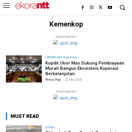
Kemenkop
- Advertisement -
UMKM dan Koperasi
Kopdit Obor Mas Dukung Pembiayaan
Murah Bangun Ekosistem Koperasi
Berkelanjutan
Petrus Popi
-
20 Mei 2026
- Advertisement -
MUST READ
Lintas