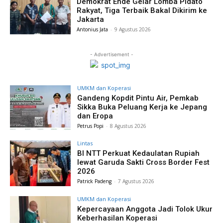
Demokrat Ende Gelar Lomba Pidato
Rakyat, Tiga Terbaik Bakal Dikirim ke
Jakarta
Antonius Jata
-
9 Agustus 2026
- Advertisement -
UMKM dan Koperasi
Gandeng Kopdit Pintu Air, Pemkab
Sikka Buka Peluang Kerja ke Jepang
dan Eropa
Petrus Popi
-
8 Agustus 2026
Lintas
BI NTT Perkuat Kedaulatan Rupiah
lewat Garuda Sakti Cross Border Fest
2026
Patrick Padeng
-
7 Agustus 2026
UMKM dan Koperasi
Kepercayaan Anggota Jadi Tolok Ukur
Keberhasilan Koperasi