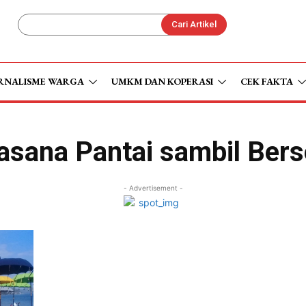
Cari Artikel
RNALISME WARGA
UMKM DAN KOPERASI
CEK FAKTA
asana Pantai sambil Ber
- Advertisement -