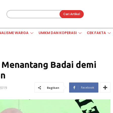
Cari Artikel
NALISME WARGA
UMKM DAN KOPERASI
CEK FAKTA
, Menantang Badai demi
en
2019
Facebook
Bagikan