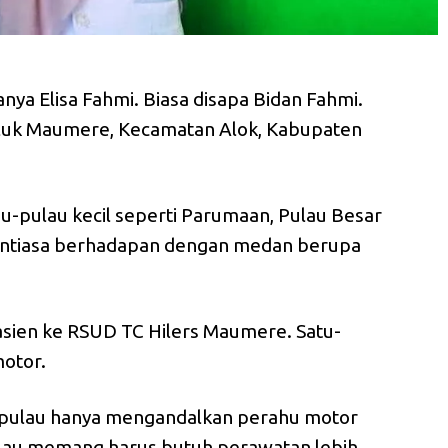
nya Elisa Fahmi. Biasa disapa Bidan Fahmi.
luk Maumere, Kecamatan Alok, Kabupaten
au-pulau kecil seperti Parumaan, Pulau Besar
antiasa berhadapan dengan medan berupa
asien ke RSUD TC Hilers Maumere. Satu-
motor.
h pulau hanya mengandalkan perahu motor
alau memang harus butuh perawatan lebih