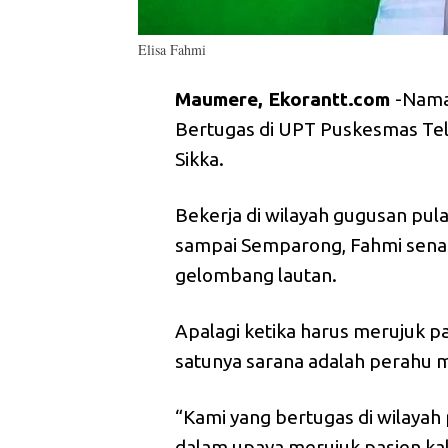
Elisa Fahmi
Maumere, Ekorantt
.com
-Nama
Bertugas di UPT Puskesmas Te
Sikka.
Bekerja di wilayah gugusan pul
sampai Semparong, Fahmi sen
gelombang lautan.
Apalagi ketika harus merujuk p
satunya sarana adalah perahu 
“Kami yang bertugas di wilaya
dalam upaya merujuk pasien k