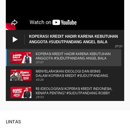
KOPERASI KREDIT HADIR KARENA KEBUTUHAN
ANGGOTA #SUDUTPANDANG ANGEL BALA
37:51
KOPERASI KREDIT HADIR KARENA KEBUTUHAN
ANGGOTA #SUDUTPANDANG ANGEL BALA
37:51
MENYELARASKAN IDEOLOGI DAN BISNIS
DALAM KOPERASI KREDIT #SUDUTPANDANG
BAPAK ROMI & BAPAK FRANSU
43:26
RE-IDEOLOGISASI KOPERASI KREDIT INDONESIA,
KENAPA PENTING? #SUDUTPANDANG ROBBY
TULUS
29:53
#SUDUTPANDANG DULCE & ALLYCE - DUA
PELAJAR ASAL KUPANG YANG MENELITI KAKAO
DI SIKKA
14:05
SPIRIT SAHABAT DAN SAUDARA SMP KATOLIK
NAIKOTEN #SUDUTPANDANG ROMO