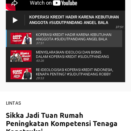
KOPERASI KREDIT HADIR KARENA KEBUTUHAN
ANGGOTA #SUDUTPANDANG ANGEL BALA
37:51
KOPERASI KREDIT HADIR KARENA KEBUTUHAN
ANGGOTA #SUDUTPANDANG ANGEL BALA
37:51
MENYELARASKAN IDEOLOGI DAN BISNIS
DALAM KOPERASI KREDIT #SUDUTPANDANG
BAPAK ROMI & BAPAK FRANSU
43:26
RE-IDEOLOGISASI KOPERASI KREDIT INDONESIA,
KENAPA PENTING? #SUDUTPANDANG ROBBY
TULUS
29:53
#SUDUTPANDANG DULCE & ALLYCE - DUA
PELAJAR ASAL KUPANG YANG MENELITI KAKAO
DI SIKKA
14:05
SPIRIT SAHABAT DAN SAUDARA SMP KATOLIK
NAIKOTEN #SUDUTPANDANG ROMO
AMANCHE OE NINU
16:37
#SUDUTPANDANG ROMO OKTO - MENATA
MUTU SEKOLAH-SEKOLAH KATOLIK
27:34