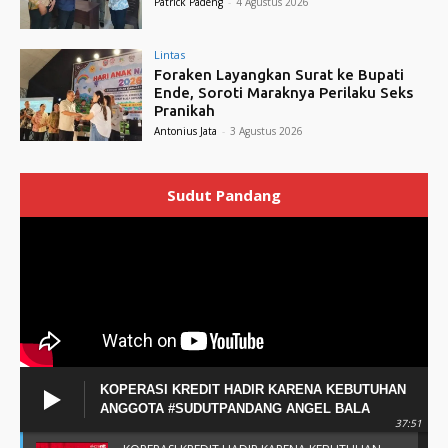
Patrick Padeng
-
4 Agustus 2026
Lintas
Foraken Layangkan Surat ke Bupati
Ende, Soroti Maraknya Perilaku Seks
Pranikah
Antonius Jata
-
3 Agustus 2026
Sudut Pandang
KOPERASI KREDIT HADIR KARENA KEBUTUHAN
ANGGOTA #SUDUTPANDANG ANGEL BALA
37:51