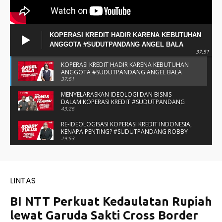
KOPERASI KREDIT HADIR KARENA KEBUTUHAN
ANGGOTA #SUDUTPANDANG ANGEL BALA
37:51
KOPERASI KREDIT HADIR KARENA KEBUTUHAN
ANGGOTA #SUDUTPANDANG ANGEL BALA
37:51
MENYELARASKAN IDEOLOGI DAN BISNIS
DALAM KOPERASI KREDIT #SUDUTPANDANG
BAPAK ROMI & BAPAK FRANSU
43:26
RE-IDEOLOGISASI KOPERASI KREDIT INDONESIA,
KENAPA PENTING? #SUDUTPANDANG ROBBY
TULUS
29:53
#SUDUTPANDANG DULCE & ALLYCE - DUA
PELAJAR ASAL KUPANG YANG MENELITI KAKAO
DI SIKKA
14:05
SPIRIT SAHABAT DAN SAUDARA SMP KATOLIK
NAIKOTEN #SUDUTPANDANG ROMO
AMANCHE OE NINU
16:37
#SUDUTPANDANG ROMO OKTO - MENATA
MUTU SEKOLAH-SEKOLAH KATOLIK