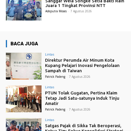
Sanggar Wela Songke Setia Bakti Raih
Juara 1 Tingkat Provinsi NTT
Adeputra Moses
-
7 Agustus 2026
BACA JUGA
Lintas
Direktur Perumda Air Minum Kota
Kupang Pelajari Inovasi Pengelolaan
Sampah di Taiwan
Patrick Padeng
-
7 Agustus 2026
Lintas
PTUN Tolak Gugatan, Pertina Klaim
Tetap Jadi Satu-satunya Induk Tinju
Amatir
Patrick Padeng
-
7 Agustus 2026
Lintas
Satgas Pajak di Sikka Tak Beroperasi,
Ketua Tim: Fokus Konsolidasi Strategi