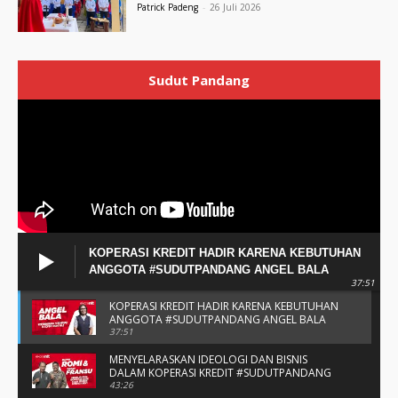
Patrick Padeng
-
26 Juli 2026
Sudut Pandang
KOPERASI KREDIT HADIR KARENA KEBUTUHAN
ANGGOTA #SUDUTPANDANG ANGEL BALA
37:51
KOPERASI KREDIT HADIR KARENA KEBUTUHAN
ANGGOTA #SUDUTPANDANG ANGEL BALA
37:51
MENYELARASKAN IDEOLOGI DAN BISNIS
DALAM KOPERASI KREDIT #SUDUTPANDANG
BAPAK ROMI & BAPAK FRANSU
43:26