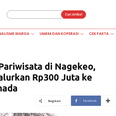
Cari Artikel
NALISME WARGA
UMKM DAN KOPERASI
CEK FAKTA
ariwisata di Nagekeo,
lurkan Rp300 Juta ke
hada
Facebook
Bagikan