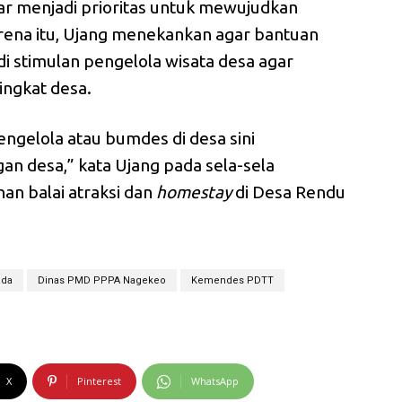
ar menjadi prioritas untuk mewujudkan
ena itu, Ujang menekankan agar bantuan
i stimulan pengelola wisata desa agar
ingkat desa.
pengelola atau bumdes di desa sini
n desa,” kata Ujang pada sela-sela
n balai atraksi dan
homestay
di Desa Rendu
ada
Dinas PMD PPPA Nagekeo
Kemendes PDTT
X
Pinterest
WhatsApp