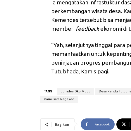
Ia mengatakan infrastuktur das
perkembangan wisata desa. Kar
Kemendes tersebut bisa menjad
memberi
feedback
ekonomi di t
“Yah, selanjutnya tinggal para 
memanfaatkan untuk kepentinga
peninjauan progres pembanguna
Tutubhada, Kamis pagi.
TAGS
Bumdes Oko Mogo
Desa Rendu Tutubh
Pariwisata Nagekeo
Facebook
Bagikan