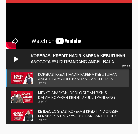
KOPERASI KREDIT HADIR KARENA KEBUTUHAN
ANGGOTA #SUDUTPANDANG ANGEL BALA
37:51
KOPERASI KREDIT HADIR KARENA KEBUTUHAN
ANGGOTA #SUDUTPANDANG ANGEL BALA
37:51
MENYELARASKAN IDEOLOGI DAN BISNIS
DALAM KOPERASI KREDIT #SUDUTPANDANG
BAPAK ROMI & BAPAK FRANSU
43:26
RE-IDEOLOGISASI KOPERASI KREDIT INDONESIA,
KENAPA PENTING? #SUDUTPANDANG ROBBY
TULUS
29:53
#SUDUTPANDANG DULCE & ALLYCE - DUA
PELAJAR ASAL KUPANG YANG MENELITI KAKAO