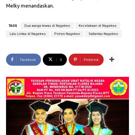
Melky menandaskan.
TAGS
Dua warga tewas di Nagekeo
Kecelakaan di Nagekeo
Lalu Lintas di Nagekeo
Polres Nagekeo
Satlantas Nagekeo
Facebook
X
Pinterest