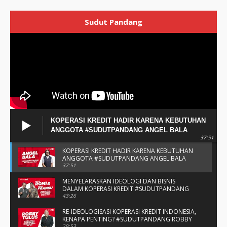
Sudut Pandang
KOPERASI KREDIT HADIR KARENA KEBUTUHAN
ANGGOTA #SUDUTPANDANG ANGEL BALA
37:51
KOPERASI KREDIT HADIR KARENA KEBUTUHAN
ANGGOTA #SUDUTPANDANG ANGEL BALA
37:51
MENYELARASKAN IDEOLOGI DAN BISNIS
DALAM KOPERASI KREDIT #SUDUTPANDANG
BAPAK ROMI & BAPAK FRANSU
43:26
RE-IDEOLOGISASI KOPERASI KREDIT INDONESIA,
KENAPA PENTING? #SUDUTPANDANG ROBBY
TULUS
29:53