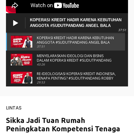
KOPERASI KREDIT HADIR KARENA KEBUTUHAN
ANGGOTA #SUDUTPANDANG ANGEL BALA
37:51
KOPERASI KREDIT HADIR KARENA KEBUTUHAN
ANGGOTA #SUDUTPANDANG ANGEL BALA
37:51
MENYELARASKAN IDEOLOGI DAN BISNIS
DALAM KOPERASI KREDIT #SUDUTPANDANG
BAPAK ROMI & BAPAK FRANSU
43:26
RE-IDEOLOGISASI KOPERASI KREDIT INDONESIA,
KENAPA PENTING? #SUDUTPANDANG ROBBY
TULUS
29:53
#SUDUTPANDANG DULCE & ALLYCE - DUA
PELAJAR ASAL KUPANG YANG MENELITI KAKAO
DI SIKKA
14:05
SPIRIT SAHABAT DAN SAUDARA SMP KATOLIK
NAIKOTEN #SUDUTPANDANG ROMO
AMANCHE OE NINU
16:37
#SUDUTPANDANG ROMO OKTO - MENATA
MUTU SEKOLAH-SEKOLAH KATOLIK