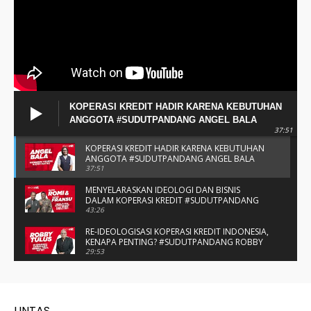
KOPERASI KREDIT HADIR KARENA KEBUTUHAN
ANGGOTA #SUDUTPANDANG ANGEL BALA
37:51
KOPERASI KREDIT HADIR KARENA KEBUTUHAN
ANGGOTA #SUDUTPANDANG ANGEL BALA
37:51
MENYELARASKAN IDEOLOGI DAN BISNIS
DALAM KOPERASI KREDIT #SUDUTPANDANG
BAPAK ROMI & BAPAK FRANSU
43:26
RE-IDEOLOGISASI KOPERASI KREDIT INDONESIA,
KENAPA PENTING? #SUDUTPANDANG ROBBY
TULUS
29:53
#SUDUTPANDANG DULCE & ALLYCE - DUA
PELAJAR ASAL KUPANG YANG MENELITI KAKAO
DI SIKKA
14:05