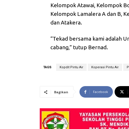
Kelompok Atawai, Kelompok Bo
Kelompok Lamalera A dan B, Kel
dan Atakera.
“Tekad bersama kami adalah Unit
cabang,” tutup Bernad.
TAGS
Kopdit Pintu Air
Koperasi Pintu Air
P
Facebook
Bagikan