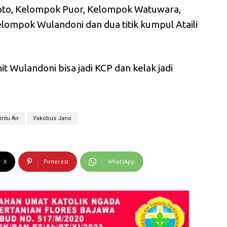
to, Kelompok Puor, Kelompok Watuwara,
ompok Wulandoni dan dua titik kumpul Ataili
 Wulandoni bisa jadi KCP dan kelak jadi
intu Air
Yakobus Jano
X
Pinterest
WhatsApp