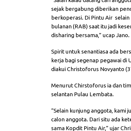
“Salah kalau datang cari anggot
sejak bergabung diberikan pe
berkoperasi. Di Pintu Air selai
bulanan (RAB) saat itu jadi ke
disharing bersama,” ucap Jano.
Spirit untuk senantiasa ada b
kerja bagi segenap pegawai di 
diakui Christoforus Novyanto (3
Menurut Chirstoforus ia dan ti
selantan Pulau Lembata.
“Selain kunjung anggota, kami 
calon anggota. Dari situ ada ke
sama Kopdit Pintu Air,” ujar Chri