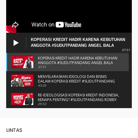
KOPERASI KREDIT HADIR KARENA KEBUTUHAN
ANGGOTA #SUDUTPANDANG ANGEL BALA
37:51
KOPERASI KREDIT HADIR KARENA KEBUTUHAN
ANGGOTA #SUDUTPANDANG ANGEL BALA
37:51
MENYELARASKAN IDEOLOGI DAN BISNIS
DALAM KOPERASI KREDIT #SUDUTPANDANG
BAPAK ROMI & BAPAK FRANSU
43:26
RE-IDEOLOGISASI KOPERASI KREDIT INDONESIA,
KENAPA PENTING? #SUDUTPANDANG ROBBY
TULUS
29:53
#SUDUTPANDANG DULCE & ALLYCE - DUA
PELAJAR ASAL KUPANG YANG MENELITI KAKAO
DI SIKKA
14:05
SPIRIT SAHABAT DAN SAUDARA SMP KATOLIK
NAIKOTEN #SUDUTPANDANG ROMO