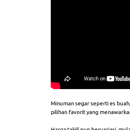
Minuman segar seperti es buah,
pilihan favorit yang menawarka
Harga takjil pun bervariasi, mul