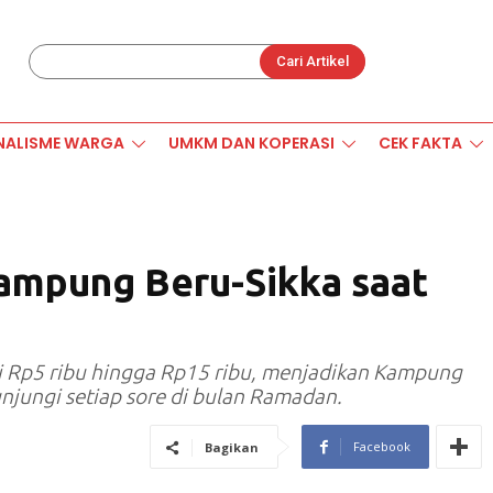
Cari Artikel
NALISME WARGA
UMKM DAN KOPERASI
CEK FAKTA
Kampung Beru-Sikka saat
ari Rp5 ribu hingga Rp15 ribu, menjadikan Kampung
njungi setiap sore di bulan Ramadan.
Facebook
Bagikan