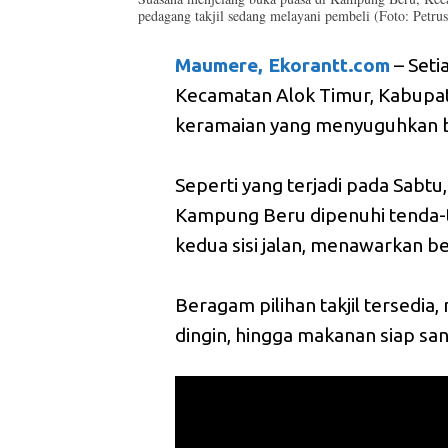
pedagang takjil sedang melayani pembeli (Foto: Petr
Maumere, Ekorantt.com
– Seti
Kecamatan Alok Timur, Kabupat
keramaian yang menyuguhkan b
Seperti yang terjadi pada Sabtu
Kampung Beru dipenuhi tenda-te
kedua sisi jalan, menawarkan 
Beragam pilihan takjil tersedia,
dingin, hingga makanan siap sa