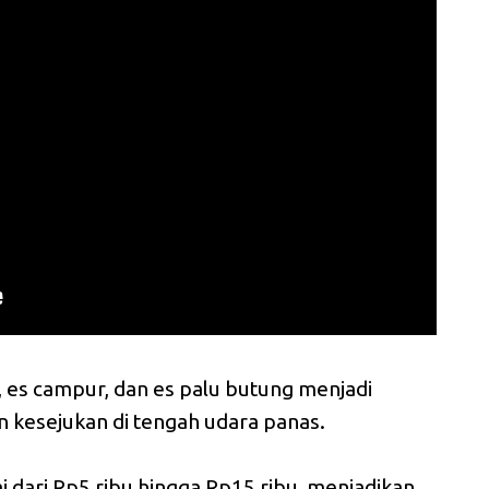
 es campur, dan es palu butung menjadi
n kesejukan di tengah udara panas.
ai dari Rp5 ribu hingga Rp15 ribu, menjadikan