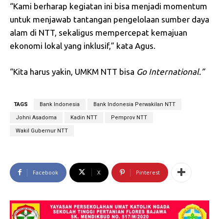
“Kami berharap kegiatan ini bisa menjadi momentum
untuk menjawab tantangan pengelolaan sumber daya
alam di NTT, sekaligus mempercepat kemajuan
ekonomi lokal yang inklusif,” kata Agus.
“Kita harus yakin, UMKM NTT bisa
Go
International.”
TAGS
Bank Indonesia
Bank Indonesia Perwakilan NTT
Johni Asadoma
Kadin NTT
Pemprov NTT
Wakil Gubernur NTT
Facebook
X
Pinterest