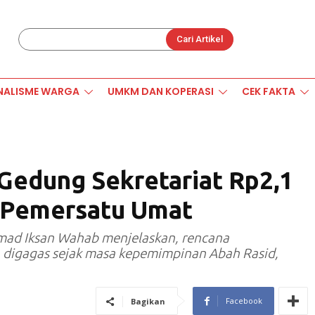
Cari Artikel
NALISME WARGA
UMKM DAN KOPERASI
CEK FAKTA
Gedung Sekretariat Rp2,1
l Pemersatu Umat
ad Iksan Wahab menjelaskan, rencana
 digagas sejak masa kepemimpinan Abah Rasid,
Facebook
Bagikan