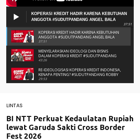
KOPERASI KREDIT HADIR KARENA KEBUTUHAN
ANGGOTA #SUDUTPANDANG ANGEL BALA
37:51
KOPERASI KREDIT HADIR KARENA KEBUTUHAN
ANGGOTA #SUDUTPANDANG ANGEL BALA
37:51
MENYELARASKAN IDEOLOGI DAN BISNIS
DALAM KOPERASI KREDIT #SUDUTPANDANG
BAPAK ROMI & BAPAK FRANSU
43:26
RE-IDEOLOGISASI KOPERASI KREDIT INDONESIA,
KENAPA PENTING? #SUDUTPANDANG ROBBY
TULUS
29:53
#SUDUTPANDANG DULCE & ALLYCE - DUA
PELAJAR ASAL KUPANG YANG MENELITI KAKAO
DI SIKKA
14:05
SPIRIT SAHABAT DAN SAUDARA SMP KATOLIK
NAIKOTEN #SUDUTPANDANG ROMO
AMANCHE OE NINU
16:37
#SUDUTPANDANG ROMO OKTO - MENATA
MUTU SEKOLAH-SEKOLAH KATOLIK
27:34