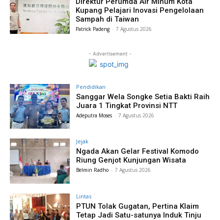
Direktur Perumda Air Minum Kota
Kupang Pelajari Inovasi Pengelolaan
Sampah di Taiwan
Patrick Padeng
-
7 Agustus 2026
- Advertisement -
Pendidikan
Sanggar Wela Songke Setia Bakti Raih
Juara 1 Tingkat Provinsi NTT
Adeputra Moses
-
7 Agustus 2026
Jejak
Ngada Akan Gelar Festival Komodo
Riung Genjot Kunjungan Wisata
Belmin Radho
-
7 Agustus 2026
Lintas
PTUN Tolak Gugatan, Pertina Klaim
Tetap Jadi Satu-satunya Induk Tinju