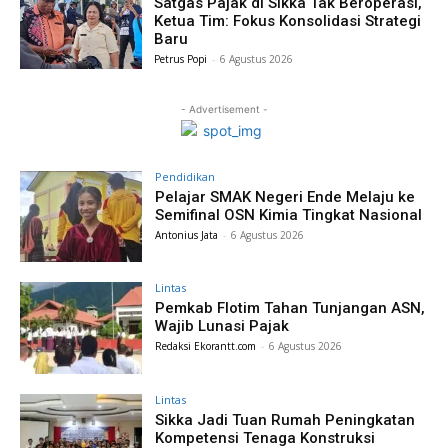
Satgas Pajak di Sikka Tak Beroperasi,
Ketua Tim: Fokus Konsolidasi Strategi
Baru
Petrus Popi
-
6 Agustus 2026
- Advertisement -
Pendidikan
Pelajar SMAK Negeri Ende Melaju ke
Semifinal OSN Kimia Tingkat Nasional
Antonius Jata
-
6 Agustus 2026
Lintas
Pemkab Flotim Tahan Tunjangan ASN,
Wajib Lunasi Pajak
Redaksi Ekorantt.com
-
6 Agustus 2026
Lintas
Sikka Jadi Tuan Rumah Peningkatan
Kompetensi Tenaga Konstruksi