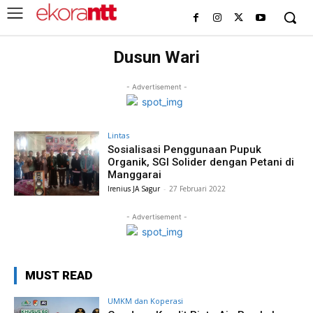
Dusun Wari
- Advertisement -
Lintas
Sosialisasi Penggunaan Pupuk
Organik, SGI Solider dengan Petani di
Manggarai
Irenius JA Sagur
-
27 Februari 2022
- Advertisement -
MUST READ
UMKM dan Koperasi