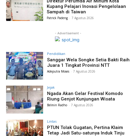
Direktur Perumda Air Minum Kota
Kupang Pelajari Inovasi Pengelolaan
Sampah di Taiwan
Patrick Padeng
-
7 Agustus 2026
- Advertisement -
Pendidikan
Sanggar Wela Songke Setia Bakti Raih
Juara 1 Tingkat Provinsi NTT
Adeputra Moses
-
7 Agustus 2026
Jejak
Ngada Akan Gelar Festival Komodo
Riung Genjot Kunjungan Wisata
Belmin Radho
-
7 Agustus 2026
Lintas
PTUN Tolak Gugatan, Pertina Klaim
Tetap Jadi Satu-satunya Induk Tinju