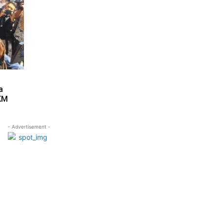
a
KM
- Advertisement -