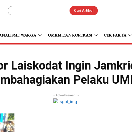
Cari Artikel
RNALISME WARGA
UMKM DAN KOPERASI
CEK FAKTA
or Laiskodat Ingin Jamkri
mbahagiakan Pelaku U
- Advertisement -