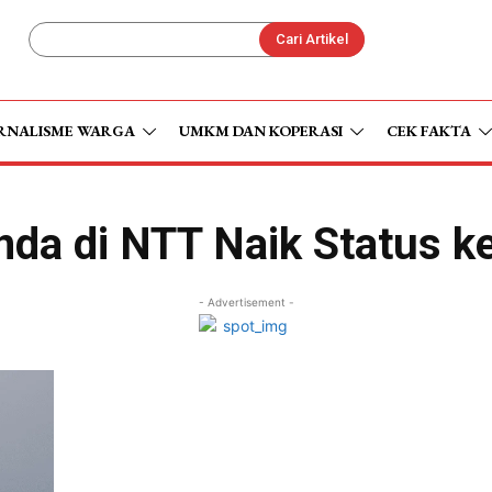
Cari Artikel
RNALISME WARGA
UMKM DAN KOPERASI
CEK FAKTA
da di NTT Naik Status k
- Advertisement -