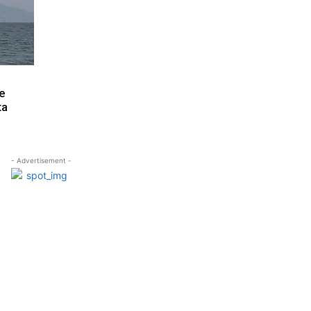
e
ta
- Advertisement -