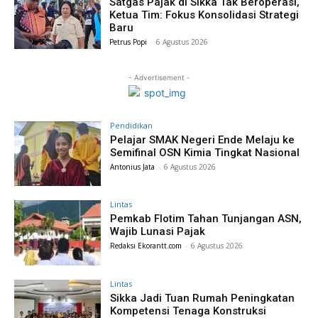
Satgas Pajak di Sikka Tak Beroperasi,
Ketua Tim: Fokus Konsolidasi Strategi
Baru
Petrus Popi
-
6 Agustus 2026
- Advertisement -
Pendidikan
Pelajar SMAK Negeri Ende Melaju ke
Semifinal OSN Kimia Tingkat Nasional
Antonius Jata
-
6 Agustus 2026
Lintas
Pemkab Flotim Tahan Tunjangan ASN,
Wajib Lunasi Pajak
Redaksi Ekorantt.com
-
6 Agustus 2026
Lintas
Sikka Jadi Tuan Rumah Peningkatan
Kompetensi Tenaga Konstruksi