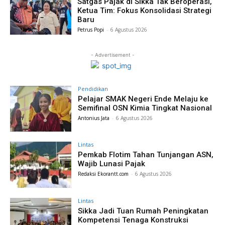
Satgas Pajak di Sikka Tak Beroperasi,
Ketua Tim: Fokus Konsolidasi Strategi
Baru
Petrus Popi
-
6 Agustus 2026
- Advertisement -
Pendidikan
Pelajar SMAK Negeri Ende Melaju ke
Semifinal OSN Kimia Tingkat Nasional
Antonius Jata
-
6 Agustus 2026
Lintas
Pemkab Flotim Tahan Tunjangan ASN,
Wajib Lunasi Pajak
Redaksi Ekorantt.com
-
6 Agustus 2026
Lintas
Sikka Jadi Tuan Rumah Peningkatan
Kompetensi Tenaga Konstruksi