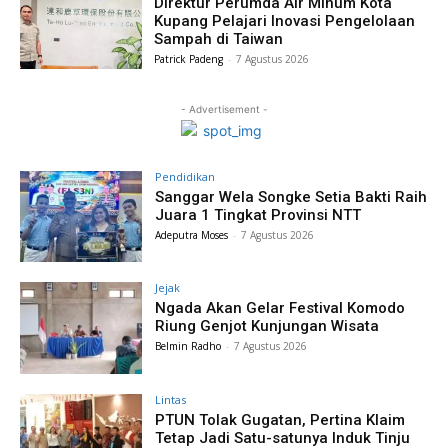
Direktur Perumda Air Minum Kota
Kupang Pelajari Inovasi Pengelolaan
Sampah di Taiwan
Patrick Padeng
-
7 Agustus 2026
- Advertisement -
Pendidikan
Sanggar Wela Songke Setia Bakti Raih
Juara 1 Tingkat Provinsi NTT
Adeputra Moses
-
7 Agustus 2026
Jejak
Ngada Akan Gelar Festival Komodo
Riung Genjot Kunjungan Wisata
Belmin Radho
-
7 Agustus 2026
Lintas
PTUN Tolak Gugatan, Pertina Klaim
Tetap Jadi Satu-satunya Induk Tinju