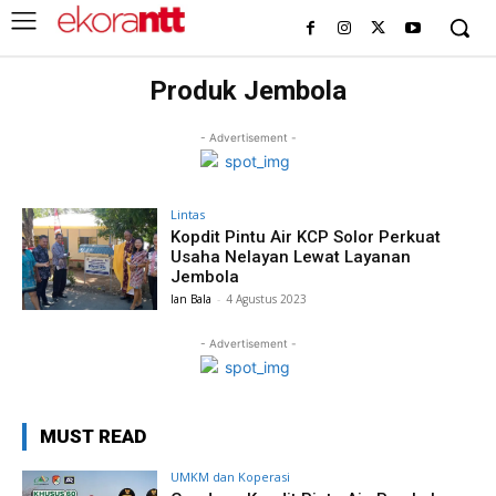
Produk Jembola
- Advertisement -
Lintas
Kopdit Pintu Air KCP Solor Perkuat
Usaha Nelayan Lewat Layanan
Jembola
Ian Bala
-
4 Agustus 2023
- Advertisement -
MUST READ
UMKM dan Koperasi