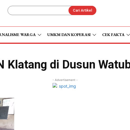
Cari Artikel
RNALISME WARGA
UMKM DAN KOPERASI
CEK FAKTA
 Klatang di Dusun Watu
- Advertisement -