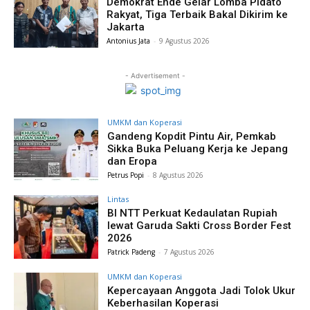
Demokrat Ende Gelar Lomba Pidato
Rakyat, Tiga Terbaik Bakal Dikirim ke
Jakarta
Antonius Jata
-
9 Agustus 2026
- Advertisement -
UMKM dan Koperasi
Gandeng Kopdit Pintu Air, Pemkab
Sikka Buka Peluang Kerja ke Jepang
dan Eropa
Petrus Popi
-
8 Agustus 2026
Lintas
BI NTT Perkuat Kedaulatan Rupiah
lewat Garuda Sakti Cross Border Fest
2026
Patrick Padeng
-
7 Agustus 2026
UMKM dan Koperasi
Kepercayaan Anggota Jadi Tolok Ukur
Keberhasilan Koperasi