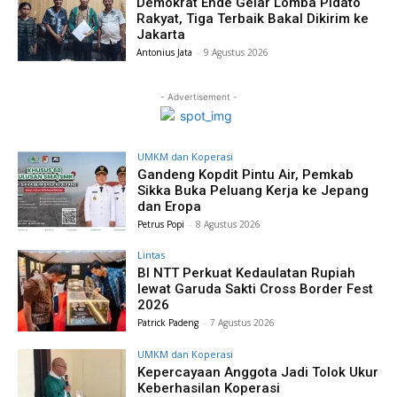
Demokrat Ende Gelar Lomba Pidato
Rakyat, Tiga Terbaik Bakal Dikirim ke
Jakarta
Antonius Jata
-
9 Agustus 2026
- Advertisement -
UMKM dan Koperasi
Gandeng Kopdit Pintu Air, Pemkab
Sikka Buka Peluang Kerja ke Jepang
dan Eropa
Petrus Popi
-
8 Agustus 2026
Lintas
BI NTT Perkuat Kedaulatan Rupiah
lewat Garuda Sakti Cross Border Fest
2026
Patrick Padeng
-
7 Agustus 2026
UMKM dan Koperasi
Kepercayaan Anggota Jadi Tolok Ukur
Keberhasilan Koperasi