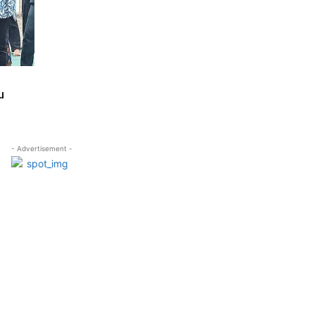
u
- Advertisement -