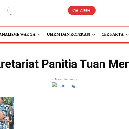
Cari Artikel
RNALISME WARGA
UMKM DAN KOPERASI
CEK FAKTA
retariat Panitia Tuan Me
- Advertisement -