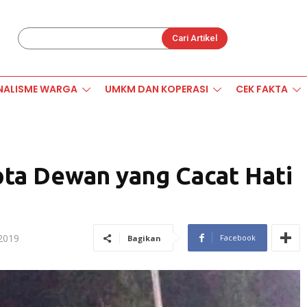
Cari Artikel
NALISME WARGA
UMKM DAN KOPERASI
CEK FAKTA
ota Dewan yang Cacat Hati
 2019
Facebook
Bagikan