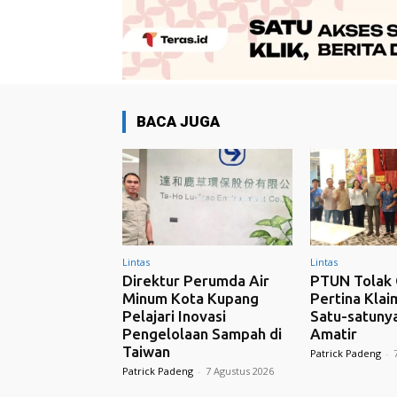
BACA JUGA
Lintas
Lintas
Direktur Perumda Air
PTUN Tolak 
Minum Kota Kupang
Pertina Klai
Pelajari Inovasi
Satu-satunya
Pengelolaan Sampah di
Amatir
Taiwan
Patrick Padeng
-
Patrick Padeng
-
7 Agustus 2026