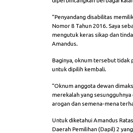
diperbincangkan berbagai kalan
“Penyandang disabilitas memil
Nomor 8 Tahun 2016. Saya sebag
mengutuk keras sikap dan tind
Amandus.
Baginya, oknum tersebut tidak p
untuk dipilih kembali.
“Oknum anggota dewan dimaksu
merekalah yang sesungguhnya c
arogan dan semena-mena terhad
Untuk diketahui Amandus Rata
Daerah Pemilihan (Dapil) 2 y