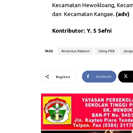
Kecamatan Hewokloang, Kecama
dan Kecamatan Kangae.
(adv)
Kontributor: Y. S Sefni
TAGS
Amandus Ratason
Caleg PKB
Jangan
Facebook
Bagikan