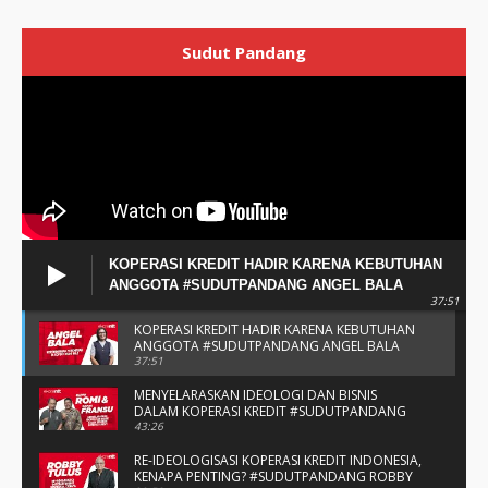
Sudut Pandang
KOPERASI KREDIT HADIR KARENA KEBUTUHAN
ANGGOTA #SUDUTPANDANG ANGEL BALA
37:51
KOPERASI KREDIT HADIR KARENA KEBUTUHAN
ANGGOTA #SUDUTPANDANG ANGEL BALA
37:51
MENYELARASKAN IDEOLOGI DAN BISNIS
DALAM KOPERASI KREDIT #SUDUTPANDANG
BAPAK ROMI & BAPAK FRANSU
43:26
RE-IDEOLOGISASI KOPERASI KREDIT INDONESIA,
KENAPA PENTING? #SUDUTPANDANG ROBBY