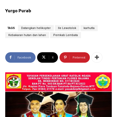
Yurgo Purab
TAGS
Datangkan helikopter
Ile Lewotolok
karhutla
Kebakaran hutan dan lahan
Pemkab Lembata
Facebook
X
Pinterest