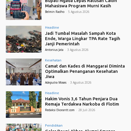
Bupati Ngada Lepas Ratusan Calon
Mahasiswa Program Murni Kasih
Belmin Radho
-
5 Agustus 2026
Headline
Jadi Tumbal Masalah Sampah Kota
Ende, Warga Lingkar TPA Rate Tagih
Janji Pemerintah
Antonius Jata
-
3 Agustus 2026
Kesehatan
Camat dan Kades di Manggarai Diminta
Optimalkan Penanganan Kesehatan
Jiwa
Adeputra Moses
-
3 Agustus 2026
Headline
Hakim Vonis 3,6 Tahun Penjara Dua
Remaja Terdakwa Narkoba di Flotim
Redaksi Ekorantt.com
-
28 Juli 2026
Pendidikan