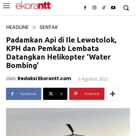
HEADLINE
SENTAK
Padamkan Api di Ile Lewotolok,
KPH dan Pemkab Lembata
Datangkan Helikopter ‘Water
Bombing’
Oleh:
Redaksi Ekorantt.com
3 Agustus 2021
Facebook
X
Pinterest