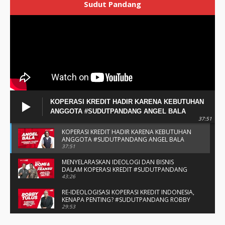
Sudut Pandang
KOPERASI KREDIT HADIR KARENA KEBUTUHAN
ANGGOTA #SUDUTPANDANG ANGEL BALA
37:51
KOPERASI KREDIT HADIR KARENA KEBUTUHAN
ANGGOTA #SUDUTPANDANG ANGEL BALA
37:51
MENYELARASKAN IDEOLOGI DAN BISNIS
DALAM KOPERASI KREDIT #SUDUTPANDANG
BAPAK ROMI & BAPAK FRANSU
43:26
RE-IDEOLOGISASI KOPERASI KREDIT INDONESIA,
KENAPA PENTING? #SUDUTPANDANG ROBBY
TULUS
29:53
#SUDUTPANDANG DULCE & ALLYCE - DUA