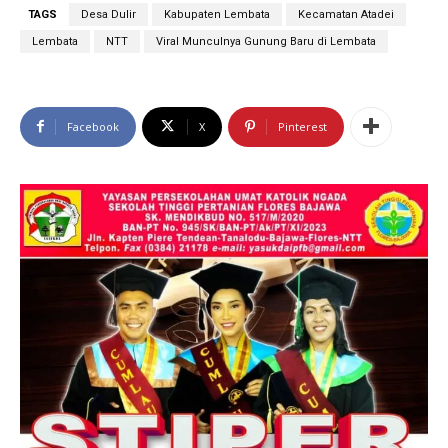
TAGS
Desa Dulir
Kabupaten Lembata
Kecamatan Atadei
Lembata
NTT
Viral Munculnya Gunung Baru di Lembata
Facebook
X
Pinterest