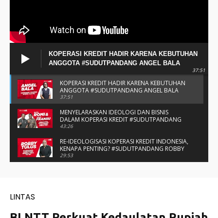
KOPERASI KREDIT HADIR KARENA KEBUTUHAN
ANGGOTA #SUDUTPANDANG ANGEL BALA
37:51
KOPERASI KREDIT HADIR KARENA KEBUTUHAN
ANGGOTA #SUDUTPANDANG ANGEL BALA
37:51
MENYELARASKAN IDEOLOGI DAN BISNIS
DALAM KOPERASI KREDIT #SUDUTPANDANG
BAPAK ROMI & BAPAK FRANSU
43:26
RE-IDEOLOGISASI KOPERASI KREDIT INDONESIA,
KENAPA PENTING? #SUDUTPANDANG ROBBY
TULUS
29:53
#SUDUTPANDANG DULCE & ALLYCE - DUA
PELAJAR ASAL KUPANG YANG MENELITI KAKAO
DI SIKKA
14:05
SPIRIT SAHABAT DAN SAUDARA SMP KATOLIK
NAIKOTEN #SUDUTPANDANG ROMO
AMANCHE OE NINU
16:37