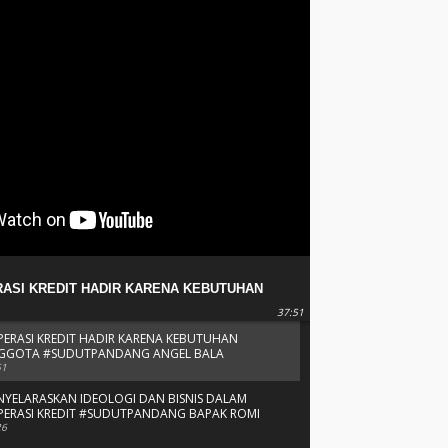
ASI KREDIT HADIR KARENA KEBUTUHAN
TA #SUDUTPANDANG ANGEL BALA
37:51
PERASI KREDIT HADIR KARENA KEBUTUHAN
GGOTA #SUDUTPANDANG ANGEL BALA
51
NYELARASKAN IDEOLOGI DAN BISNIS DALAM
PERASI KREDIT #SUDUTPANDANG BAPAK ROMI
BAPAK FRANSU
26