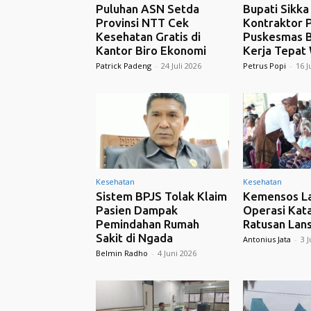
Puluhan ASN Setda
Bupati Sikka
Provinsi NTT Cek
Kontraktor 
Kesehatan Gratis di
Puskesmas 
Kantor Biro Ekonomi
Kerja Tepat
Patrick Padeng
-
24 Juli 2026
Petrus Popi
-
16 J
Kesehatan
Kesehatan
Sistem BPJS Tolak Klaim
Kemensos La
Pasien Dampak
Operasi Kata
Pemindahan Rumah
Ratusan Lans
Sakit di Ngada
Antonius Jata
-
3 J
Belmin Radho
-
4 Juni 2026