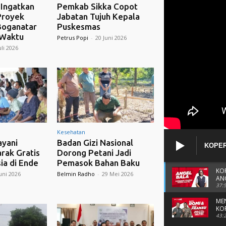
 Ingatkan
Pemkab Sikka Copot
Proyek
Jabatan Tujuh Kepala
Boganatar
Puskesmas
 Waktu
Petrus Popi
-
20 Juni 2026
uli 2026
Kesehatan
yani
Badan Gizi Nasional
KOPER
rak Gratis
Dorong Petani Jadi
ANGGO
ia di Ende
Pemasok Bahan Baku
KO
uni 2026
Belmin Radho
-
29 Mei 2026
AN
37:
ME
KO
& 
43: