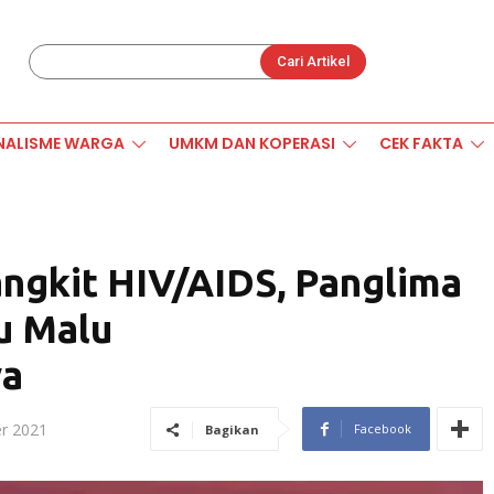
Cari Artikel
NALISME WARGA
UMKM DAN KOPERASI
CEK FAKTA
jangkit HIV/AIDS, Panglima
u Malu
ya
r 2021
Facebook
Bagikan