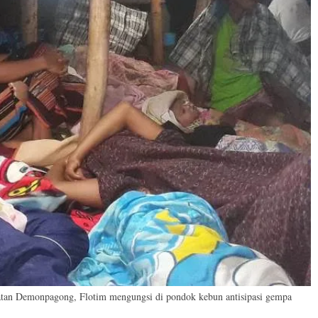
an Demonpagong, Flotim mengungsi di pondok kebun antisipasi gempa