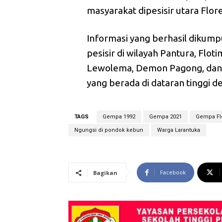
masyarakat dipesisir utara Flor
Informasi yang berhasil dikum
pesisir di wilayah Pantura, Flo
Lewolema, Demon Pagong, dan 
yang berada di dataran tinggi 
TAGS
Gempa 1992
Gempa 2021
Gempa Fl
Ngungsi di pondok kebun
Warga Larantuka
Facebook
Bagikan