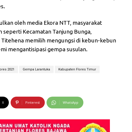
es.
pulkan oleh media Ekora NTT, masyarakat
tim seperti Kecamatan Tanjung Bunga,
Titehena memilih mengungsi di kebun-kebun
demi mengantisipasi gempa susulan.
ores 2021
Gempa Larantuka
Kabupaten Flores Timur
X
Pinterest
WhatsApp