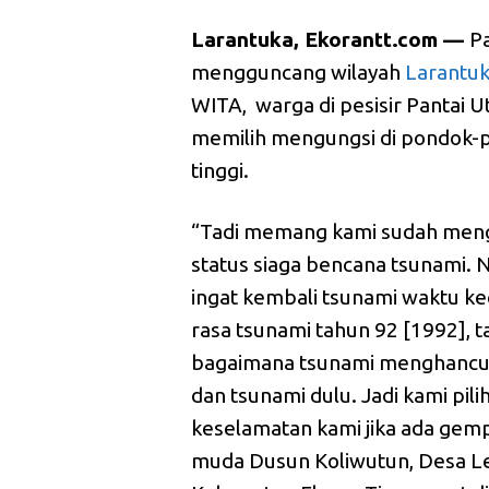
Larantuka
, Ekora
ntt.com —
P
mengguncang wilayah
Larantu
WITA, warga di pesisir Pantai 
memilih mengungsi di pondok-
tinggi.
“Tadi memang kami sudah men
status siaga bencana tsunami.
ingat kembali tsunami waktu keci
rasa tsunami tahun 92 [1992], ta
bagaimana tsunami menghancur
dan tsunami dulu. Jadi kami pil
keselamatan kami jika ada gempa
muda Dusun Koliwutun, Desa 