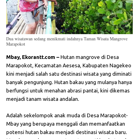
Dua wisatawan sedang menikmati indahnya Taman Wisata Mangrove
Marapokot
Mbay, Ekorantt.com –
Hutan mangrove di Desa
Marapokot, Kecamatan Aesesa, Kabupaten Nagekeo
kini menjadi salah satu destinasi wisata yang diminati
banyak pengunjung. Hutan bakau yang mulanya hanya
berfungsi untuk menahan abrasi pantai, kini dikemas
menjadi tanam wisata andalan.
Adalah sekelompok anak muda di Desa Marapokot-
Mbay yang berupaya menggali dan memanfaatkan
potensi hutan bakau menjadi destinasi wisata baru.