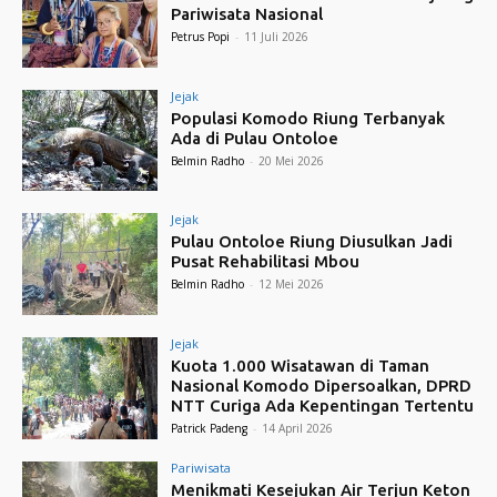
Pariwisata Nasional
Petrus Popi
-
11 Juli 2026
Jejak
Populasi Komodo Riung Terbanyak
Ada di Pulau Ontoloe
Belmin Radho
-
20 Mei 2026
Jejak
Pulau Ontoloe Riung Diusulkan Jadi
Pusat Rehabilitasi Mbou
Belmin Radho
-
12 Mei 2026
Jejak
Kuota 1.000 Wisatawan di Taman
Nasional Komodo Dipersoalkan, DPRD
NTT Curiga Ada Kepentingan Tertentu
Patrick Padeng
-
14 April 2026
Pariwisata
Menikmati Kesejukan Air Terjun Keton