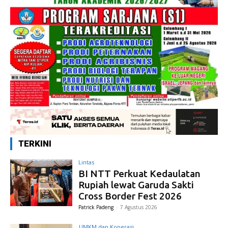
TERKINI
Lintas
BI NTT Perkuat Kedaulatan
Rupiah lewat Garuda Sakti
Cross Border Fest 2026
Patrick Padeng
-
7 Agustus 2026
UMKM dan Koperasi