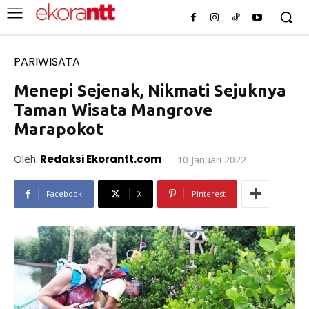
PARIWISATA
Menepi Sejenak, Nikmati Sejuknya
Taman Wisata Mangrove
Marapokot
Oleh:
Redaksi Ekorantt.com
10 Januari 2022
Facebook
X
Pinterest