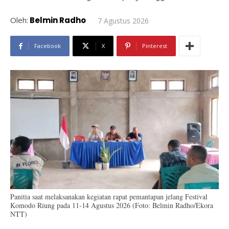
#SUDUTPANDANG ROY MENTENG: KONSISTEN
JADI PETANI HORTIKULTURA
32:33
KONSER AMAL GEREJA PERUMNAS MAUMERE:
KONSER KEBERAGAMAN #SUDUTPANDANG
MANTO & MADE
28:57
#SUDUTPANDANG - MODERASI BERAGAMA
DALAM NADA, KONSER AMAL PEMBANGUNAN
GEREJA PERUMNAS MAUMERE
31:18