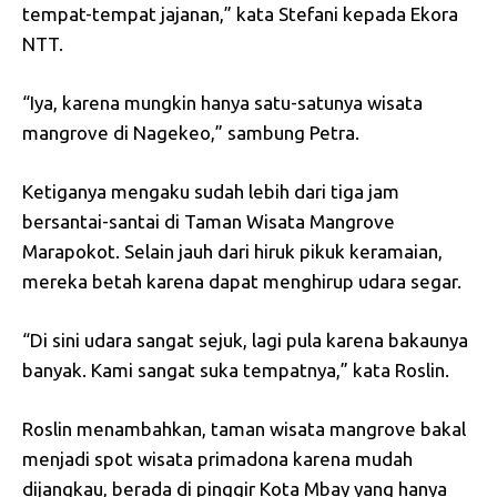
tempat-tempat jajanan,” kata Stefani kepada Ekora
NTT.
“Iya, karena mungkin hanya satu-satunya wisata
mangrove di Nagekeo,” sambung Petra.
Ketiganya mengaku sudah lebih dari tiga jam
bersantai-santai di Taman Wisata Mangrove
Marapokot. Selain jauh dari hiruk pikuk keramaian,
mereka betah karena dapat menghirup udara segar.
“Di sini udara sangat sejuk, lagi pula karena bakaunya
banyak. Kami sangat suka tempatnya,” kata Roslin.
Roslin menambahkan, taman wisata mangrove bakal
menjadi spot wisata primadona karena mudah
dijangkau, berada di pinggir Kota Mbay yang hanya