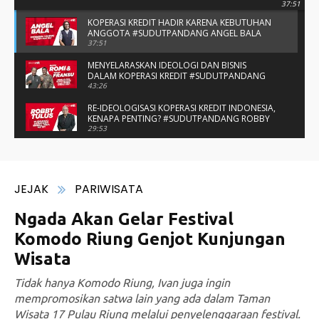
37:51
KOPERASI KREDIT HADIR KARENA KEBUTUHAN
ANGGOTA #SUDUTPANDANG ANGEL BALA
37:51
MENYELARASKAN IDEOLOGI DAN BISNIS
DALAM KOPERASI KREDIT #SUDUTPANDANG
BAPAK ROMI & BAPAK FRANSU
43:26
RE-IDEOLOGISASI KOPERASI KREDIT INDONESIA,
KENAPA PENTING? #SUDUTPANDANG ROBBY
TULUS
29:53
#SUDUTPANDANG DULCE & ALLYCE - DUA
PELAJAR ASAL KUPANG YANG MENELITI KAKAO
DI SIKKA
14:05
SPIRIT SAHABAT DAN SAUDARA SMP KATOLIK
NAIKOTEN #SUDUTPANDANG ROMO
AMANCHE OE NINU
16:37
#SUDUTPANDANG ROMO OKTO - MENATA
MUTU SEKOLAH-SEKOLAH KATOLIK
27:34
KERJA KREATIF DI BALIK NASKAH FILM TUANG
YOSEP #SUDUTPANDANG EMON MONTERO
27:49