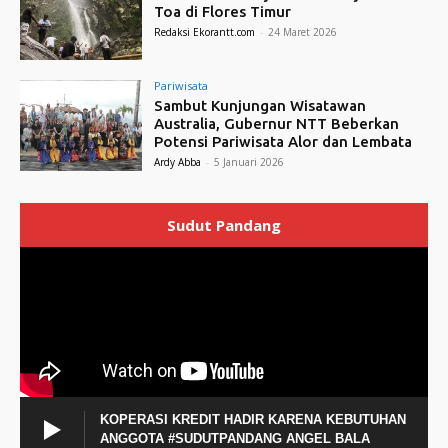
Toa di Flores Timur
Redaksi Ekorantt.com
-
24 Maret 2026
Pariwisata
Sambut Kunjungan Wisatawan
Australia, Gubernur NTT Beberkan
Potensi Pariwisata Alor dan Lembata
Ardy Abba
-
5 Januari 2026
Sudut Pandang
KOPERASI KREDIT HADIR KARENA KEBUTUHAN
ANGGOTA #SUDUTPANDANG ANGEL BALA