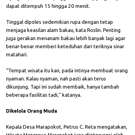
dapat ditempuh 15 hingga 20 menit.
Tinggal dipoles sedemikian rupa dengan tetap
menjaga keasilan alam bakau, kata Roslin. Penting
juga gerakan menanam bakau lebih banyak lagi agar
benar-benar memberi keteduhan dari teriknya sinar
matahari.
“Tempat wisata itu kan, pada intinya membuat orang
nyaman. Kalau nyaman, nah pasti akan terus
dikunjung. Tapi ini sudah membaik, hanya tambah
beberapa fasilitas tadi,” katanya.
Dikelola Orang Muda
Kepala Desa Marapokot, Petrus C. Reta mengatakan,
Wisata Mangrove Marapokot juga diintervensi oleh