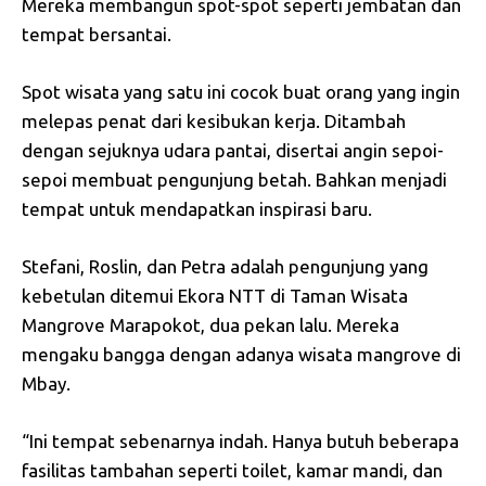
Mereka membangun
spot-spot seperti jembatan dan
tempat bersantai.
Spot wisata yang satu ini cocok buat orang yang ingin
melepas penat dari kesibukan kerja. Ditambah
dengan sejuknya udara pantai, disertai angin sepoi-
sepoi membuat pengunjung betah. Bahkan menjadi
tempat untuk mendapatkan inspirasi baru.
Stefani, Roslin, dan Petra adalah pengunjung yang
kebetulan ditemui Ekora NTT di Taman Wisata
Mangrove Marapokot, dua pekan lalu. Mereka
mengaku bangga dengan adanya wisata mangrove di
Mbay.
“Ini tempat sebenarnya indah. Hanya butuh beberapa
fasilitas tambahan seperti toilet, kamar mandi, dan