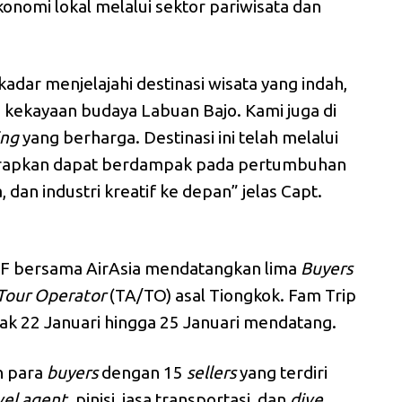
onomi lokal melalui sektor pariwisata dan
ekadar menjelajahi destinasi wisata yang indah,
an kekayaan budaya Labuan Bajo. Kami juga di
ing
yang berharga. Destinasi ini telah melalui
harapkan dapat berdampak pada pertumbuhan
, dan industri kreatif ke depan” jelas Capt.
BF bersama AirAsia mendatangkan lima
Buyers
Tour Operator
(TA/TO) asal Tiongkok. Fam Trip
jak 22 Januari hingga 25 Januari mendatang.
n para
buyers
dengan 15
sellers
yang terdiri
vel agent,
pinisi, jasa transportasi, dan
dive