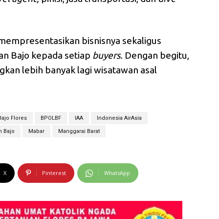
 mempresentasikan bisnisnya sekaligus
n Bajo kepada setiap
buyers.
Dengan begitu,
kan lebih banyak lagi wisatawan asal
ajo Flores
BPOLBF
IAA
Indonesia AirAsia
n Bajo
Mabar
Manggarai Barat
X
Pinterest
WhatsApp