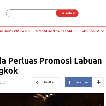
Cari Artikel
NALISME WARGA
UMKM DAN KOPERASI
CEK FAKTA
a Perluas Promosi Labuan
ngkok
 2024
Facebook
Bagikan