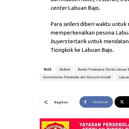
center
Labuan Bajo.
Para
sellers
diberi waktu untuk
memperkenalkan pesona Labua
buyers
tertarik untuk mendatang
Tiongkok ke Labuan Bajo.
TAGS
AirAsia
Badan Pelaksana Otorita Labuan B
Kementerian Pariwisata dan Ekonomi Kreatif
Labua
Facebook
Bagikan