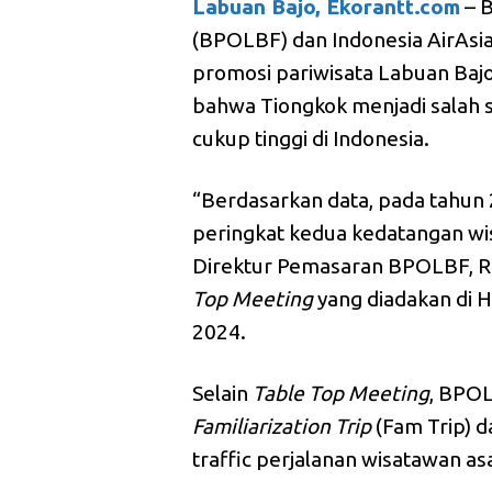
Labuan Bajo, Ekorantt.com
– B
(BPOLBF) dan Indonesia AirAsi
promosi pariwisata Labuan Bajo
bahwa Tiongkok menjadi salah 
cukup tinggi di Indonesia.
“Berdasarkan data, pada tahu
peringkat kedua kedatangan wi
Direktur Pemasaran BPOLBF, Ra
Top Meeting
yang diadakan di H
2024.
Selain
Table Top Meeting
, BPO
Familiarization Trip
(Fam Trip) 
traffic perjalanan wisatawan as