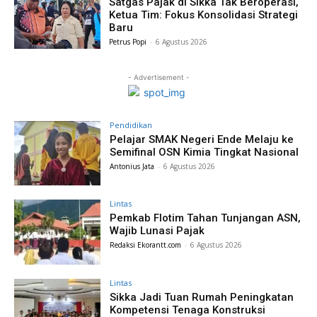
Satgas Pajak di Sikka Tak Beroperasi,
Ketua Tim: Fokus Konsolidasi Strategi
Baru
Petrus Popi
-
6 Agustus 2026
- Advertisement -
Pendidikan
Pelajar SMAK Negeri Ende Melaju ke
Semifinal OSN Kimia Tingkat Nasional
Antonius Jata
-
6 Agustus 2026
Lintas
Pemkab Flotim Tahan Tunjangan ASN,
Wajib Lunasi Pajak
Redaksi Ekorantt.com
-
6 Agustus 2026
Lintas
Sikka Jadi Tuan Rumah Peningkatan
Kompetensi Tenaga Konstruksi