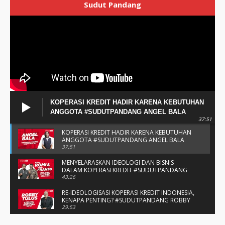
Sudut Pandang
KOPERASI KREDIT HADIR KARENA KEBUTUHAN
ANGGOTA #SUDUTPANDANG ANGEL BALA
37:51
KOPERASI KREDIT HADIR KARENA KEBUTUHAN
ANGGOTA #SUDUTPANDANG ANGEL BALA
37:51
MENYELARASKAN IDEOLOGI DAN BISNIS
DALAM KOPERASI KREDIT #SUDUTPANDANG
BAPAK ROMI & BAPAK FRANSU
43:26
RE-IDEOLOGISASI KOPERASI KREDIT INDONESIA,
KENAPA PENTING? #SUDUTPANDANG ROBBY
TULUS
29:53
#SUDUTPANDANG DULCE & ALLYCE - DUA