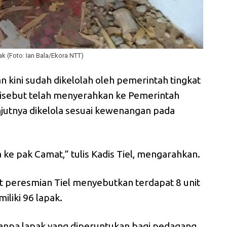
ak (Foto: Ian Bala/Ekora NTT)
n kini sudah dikelolah oleh pemerintah tingkat
sebut telah menyerahkan ke Pemerintah
utnya dikelola sesuai kewenangan pada
a ke pak Camat,” tulis Kadis Tiel, mengarahkan.
t peresmian Tiel menyebutkan terdapat 8 unit
iliki 96 lapak.
 tanpa lapak yang diperuntukan bagi pedagang