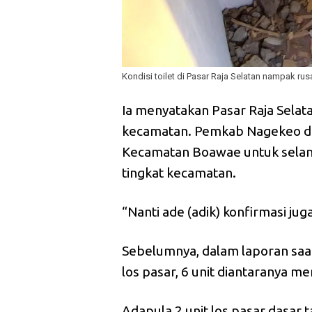
Kondisi toilet di Pasar Raja Selatan nampak rus
Ia menyatakan Pasar Raja Selata
kecamatan. Pemkab Nagekeo di
Kecamatan Boawae untuk selanj
tingkat kecamatan.
“Nanti ade (adik) konfirmasi jug
Sebelumnya, dalam laporan saa
los pasar, 6 unit diantaranya mem
Adapula 2 unit los pasar dasar