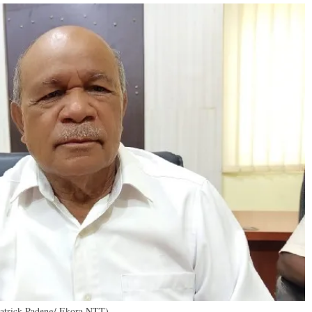
atrick Padeng/ Ekora NTT)