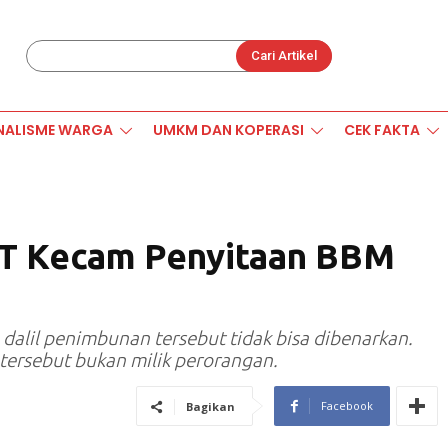
Cari Artikel
NALISME WARGA
UMKM DAN KOPERASI
CEK FAKTA
T Kecam Penyitaan BBM
dalil penimbunan tersebut tidak bisa dibenarkan.
 tersebut bukan milik perorangan.
Facebook
Bagikan