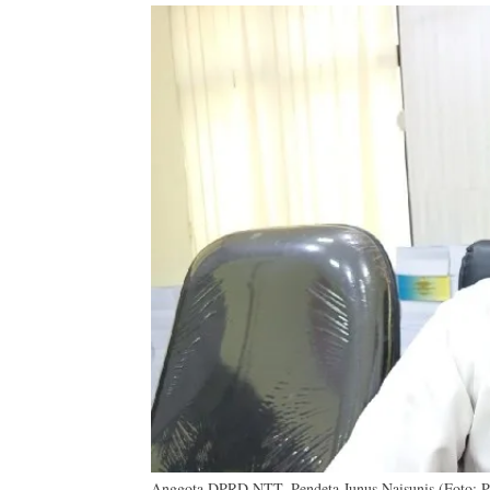
Anggota DPRD NTT, Pendeta Junus Naisunis (Foto: P