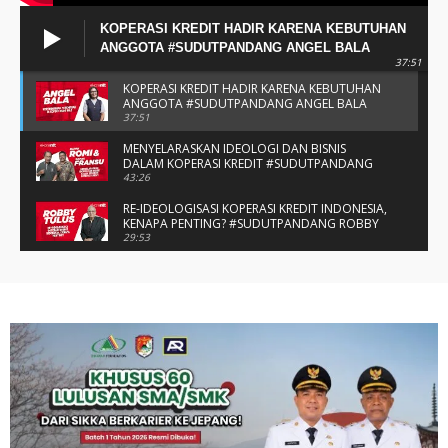
KOPERASI KREDIT HADIR KARENA KEBUTUHAN
ANGGOTA #SUDUTPANDANG ANGEL BALA
37:51
KOPERASI KREDIT HADIR KARENA KEBUTUHAN
ANGGOTA #SUDUTPANDANG ANGEL BALA
37:51
MENYELARASKAN IDEOLOGI DAN BISNIS
DALAM KOPERASI KREDIT #SUDUTPANDANG
BAPAK ROMI & BAPAK FRANSU
43:26
RE-IDEOLOGISASI KOPERASI KREDIT INDONESIA,
KENAPA PENTING? #SUDUTPANDANG ROBBY
TULUS
29:53
#SUDUTPANDANG DULCE & ALLYCE - DUA
PELAJAR ASAL KUPANG YANG MENELITI KAKAO
DI SIKKA
14:05
SPIRIT SAHABAT DAN SAUDARA SMP KATOLIK
NAIKOTEN #SUDUTPANDANG ROMO
AMANCHE OE NINU
16:37
#SUDUTPANDANG ROMO OKTO - MENATA
MUTU SEKOLAH-SEKOLAH KATOLIK
27:34